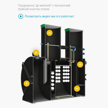
Продуманно "до мелочей" с технологией
тройной очистки стоков
Посмотреть видео как это работает