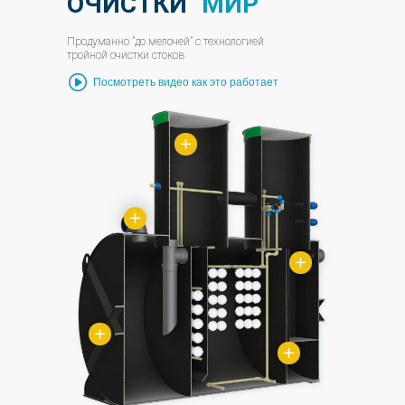
ОЧИСТКИ
"МИР"
Продуманно "до мелочей" с технологией
тройной очистки стоков
Посмотреть видео как это работает