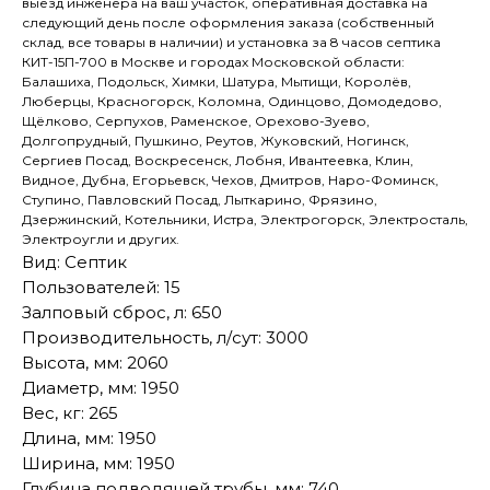
выезд инженера на ваш участок, оперативная доставка на
следующий день после оформления заказа (собственный
склад, все товары в наличии) и установка за 8 часов септика
КИТ-15П-700 в Москве и городах Московской области:
Балашиха, Подольск, Химки, Шатура, Мытищи, Королёв,
Люберцы, Красногорск, Коломна, Одинцово, Домодедово,
Щёлково, Серпухов, Раменское, Орехово-Зуево,
Долгопрудный, Пушкино, Реутов, Жуковский, Ногинск,
Сергиев Посад, Воскресенск, Лобня, Ивантеевка, Клин,
Видное, Дубна, Егорьевск, Чехов, Дмитров, Наро-Фоминск,
Ступино, Павловский Посад, Лыткарино, Фрязино,
Дзержинский, Котельники, Истра, Электрогорск, Электросталь,
Электроугли и других.
Вид: Септик
Пользователей: 15
Залповый сброс, л: 650
Производительность, л/сут: 3000
Высота, мм: 2060
Диаметр, мм: 1950
Вес, кг: 265
Длина, мм: 1950
Ширина, мм: 1950
Глубина подводящей трубы, мм: 740