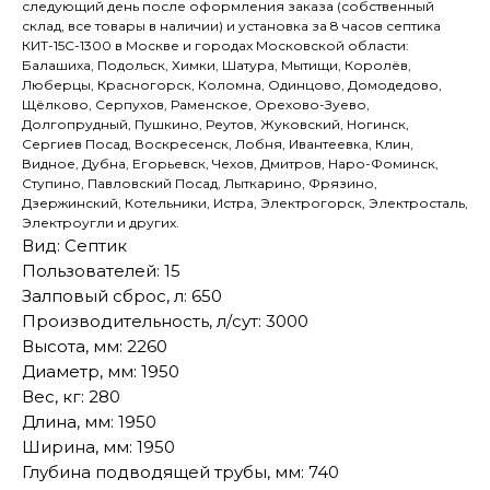
следующий день после оформления заказа (собственный
склад, все товары в наличии) и установка за 8 часов септика
КИТ-15С-1300 в Москве и городах Московской области:
Балашиха, Подольск, Химки, Шатура, Мытищи, Королёв,
Люберцы, Красногорск, Коломна, Одинцово, Домодедово,
Щёлково, Серпухов, Раменское, Орехово-Зуево,
Долгопрудный, Пушкино, Реутов, Жуковский, Ногинск,
Сергиев Посад, Воскресенск, Лобня, Ивантеевка, Клин,
Видное, Дубна, Егорьевск, Чехов, Дмитров, Наро-Фоминск,
Ступино, Павловский Посад, Лыткарино, Фрязино,
Дзержинский, Котельники, Истра, Электрогорск, Электросталь,
Электроугли и других.
Вид: Септик
Пользователей: 15
Залповый сброс, л: 650
Производительность, л/сут: 3000
Высота, мм: 2260
Диаметр, мм: 1950
Вес, кг: 280
Длина, мм: 1950
Ширина, мм: 1950
Глубина подводящей трубы, мм: 740