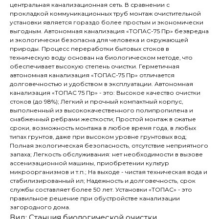
центральная канализационная сеть. В сравнении с
прокладкой коммуникационных труб монтаж очистительной
установки является гораздо более простым и экономически
выгодным. Автономная канализация «ТОПАС-75 Пр» безвредна
и экологически безопасна для человека и окружающей
природы. Процесс переработки бытовых стоков в
техническую воду основан на биологическом методе, что
обеспечивает высокую степень очистки. Герметичная
автономная канализация «ТОПАС-75 Пр» отличается
долговечностью и удобством в эксплуатации. Автономная
канализация «ТОПАС 75 Пр» - это: Высокое качество очистки
стоков (до 98%); Легкий и прочный компактный корпус,
выполненный из высококачественного полипропилена и
снабженный ребрами жесткости; Простой монтаж в сжатые
сроки, возможность монтажа в любое время года, в любых
типах грунтов, даже при высоком уровне грунтовых вод;
Полная экологическая безопасность, отсутствие неприятного
запаха; Легкость обслуживания: нет необходимости в вызове
ассенизационной машины, приобретении культур
микроорганизмов и т.п.; На выходе - чистая техническая вода и
стабилизированный ил; Надежность и долговечность, срок
службы составляет более 50 лет. Установки «ТОПАС» - это
правильное решение при обустройстве канализации
загородного дома.
Вид: Станция биологической очистки