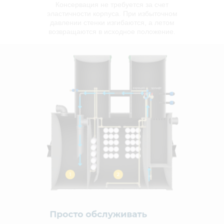
Консервация не требуется за счет
эластичности корпуса. При избыточном
давлении стенки изгибаются, а летом
возвращаются в исходное положение.