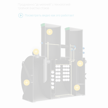
Продуманно "до мелочей" с технологией
тройной очистки стоков
Посмотреть видео как это работает