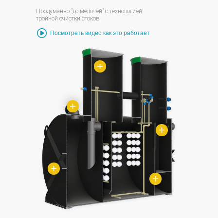
Продуманно "до мелочей" с технологией
тройной очистки стоков
Посмотреть видео как это работает