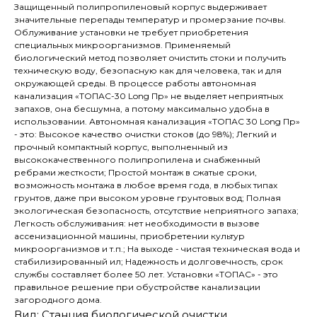
Защищенный полипропиленовый корпус выдерживает
значительные перепады температур и промерзание почвы.
Облуживание установки не требует приобретения
специальных микроорганизмов. Применяемый
биологический метод позволяет очистить стоки и получить
техническую воду, безопасную как для человека, так и для
окружающей среды. В процессе работы автономная
канализация «ТОПАС-30 Long Пр» не выделяет неприятных
запахов, она бесшумна, а потому максимально удобна в
использовании. Автономная канализация «ТОПАС 30 Long Пр»
- это: Высокое качество очистки стоков (до 98%); Легкий и
прочный компактный корпус, выполненный из
высококачественного полипропилена и снабженный
ребрами жесткости; Простой монтаж в сжатые сроки,
возможность монтажа в любое время года, в любых типах
грунтов, даже при высоком уровне грунтовых вод; Полная
экологическая безопасность, отсутствие неприятного запаха;
Легкость обслуживания: нет необходимости в вызове
ассенизационной машины, приобретении культур
микроорганизмов и т.п.; На выходе - чистая техническая вода и
стабилизированный ил; Надежность и долговечность, срок
службы составляет более 50 лет. Установки «ТОПАС» - это
правильное решение при обустройстве канализации
загородного дома.
Вид: Станция биологической очистки