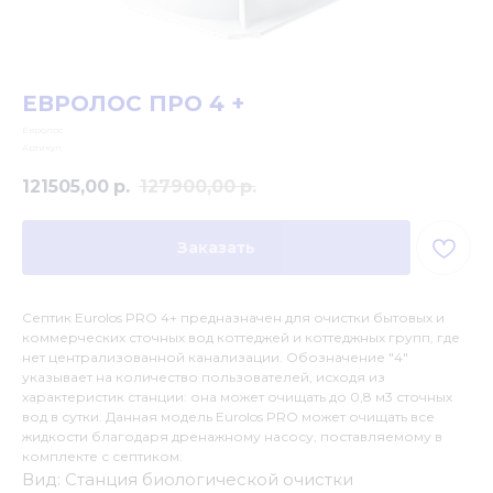
ЕВРОЛОС ПРО 4 +
Евролос
Артикул:
121505,00
р.
127900,00
р.
Заказать
Септик Eurolos PRO 4+ предназначен для очистки бытовых и
коммерческих сточных вод коттеджей и коттеджных групп, где
нет централизованной канализации. Обозначение "4"
указывает на количество пользователей, исходя из
характеристик станции: она может очищать до 0,8 м3 сточных
вод в сутки. Данная модель Eurolos PRO может очищать все
жидкости благодаря дренажному насосу, поставляемому в
комплекте с септиком.
Вид: Станция биологической очистки