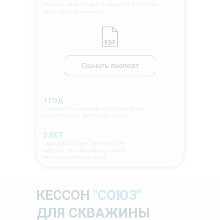
комплектации, а также с подписью и печатью
торгующей организации.
Скачать паспорт
1 ГОД
Гарантия на электрические компоненты
(компрессор и дренажный насос).
5 ЛЕТ
Гарантийный срок эксплуатации
корпуса, при соблюдении правил
монтажа и эксплуатации.
КЕССОН
"СОЮЗ"
ДЛЯ СКВАЖИНЫ