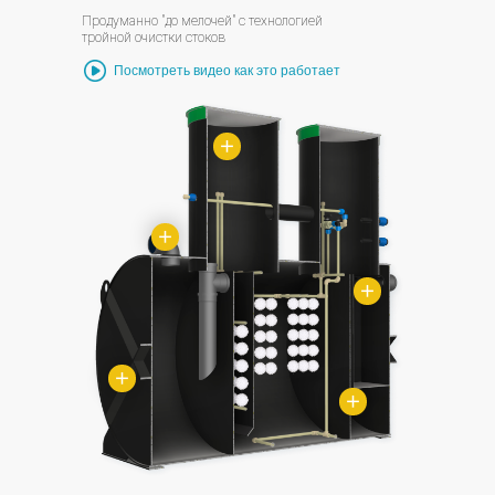
Продуманно "до мелочей" с технологией
тройной очистки стоков
Посмотреть видео как это работает