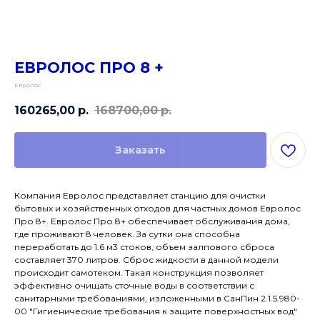
ЕВРОЛОС ПРО 8 +
Евролос
160265,00
р.
168700,00
р.
Заказать
Компания Евролос представляет станцию для очистки
бытовых и хозяйственных отходов для частных домов Евролос
Про 8+. Евролос Про 8+ обеспечивает обслуживания дома,
где проживают 8 человек. За сутки она способна
переработать до 1.6 м3 стоков, объем залпового сброса
составляет 370 литров. Сброс жидкости в данной модели
происходит самотеком. Такая конструкция позволяет
эффективно очищать сточные воды в соответствии с
санитарными требованиями, изложенными в СанПин 2.1.5.980-
00 "Гигиенические требования к защите поверхностных вод"