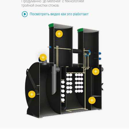
Продуманно "до мелочей" с технологией
тройной очистки стоков
Посмотреть видео как это работает