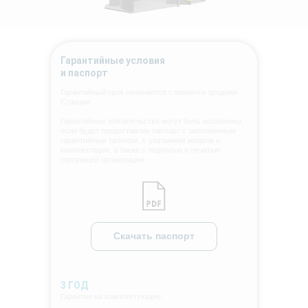
Гарантийные условия
и паспорт
Гарантийный срок начинается с момента продажи
Станции.
Гарантийные обязательства могут быть исполнены,
если будет предоставлен паспорт с заполненным
гарантийным талоном, с указанием модели и
комплектации, а также с подписью и печатью
торгующей организации.
Скачать паспорт
3 ГОД
Гарантия на комплектующие.