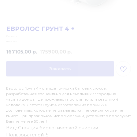
ЕВРОЛОС ГРУНТ 4 +
Евролос
Артикул:
167105,00
р.
175900,00
р.
Заказать
Евролос Грунт 4 - станция очистки бытовых стоков,
разработанная спецаильно для неьольших загородных
частных домов, где проживают постоянно или сезонно 4
человека. Септитк Грунт 4 изготовлен из прочных и
долговечных, которые не разлагаются, не окисляются и не
гниют. При правильном использовании, устройство прослужит
Вам не менее 50 лет!
Вид: Станция биологической очистки
Пользователей: 5