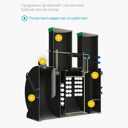
Продуманно "до мелочей" с технологией
тройной очистки стоков
Посмотреть видео как это работает